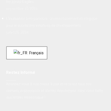
les zones fragiles
septembre 10, 2024
L'évaluation à mi-parcours : un investissement stratégique
pour le succès des initiatives de développement
juillet 26, 2024
Français
Restez Informé
Abonnez-vous à nos mises à jour et recevez tous nos
derniers événements et alertes directement dans votre boîte
aux lettres électronique !