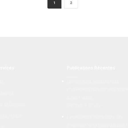
1
2
rvices
Publications Récentes
ts
Gestion d’une évaluation des
interventions humanitaires dans l
ltations
zones fragiles
cte de Données
septembre 10, 2024
n de Projets
L'évaluation à mi-parcours : un
investissement stratégique pour l
cts