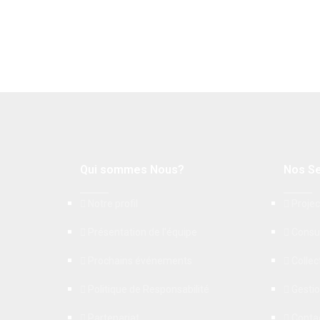
Qui sommes Nous?
Nos Se
Notre profil
Projec
Présentation de l'équipe
Consu
Prochains événements
Colle
Politique de Responsabilité
Gestio
Partenariat
Conta