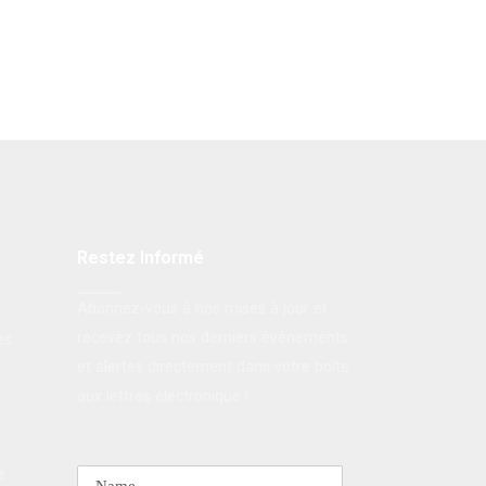
Restez Informé
Abonnez-vous à nos mises à jour et
recevez tous nos derniers événements
es
et alertes directement dans votre boîte
aux lettres électronique !
e