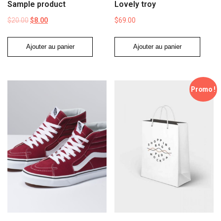
Sample product
Lovely troy
$
20.00
$
8.00
$
69.00
Le
Le
Ajouter au panier
Ajouter au panier
prix
prix
initial
actuel
était :
est :
$20.00.
$8.00.
Promo !