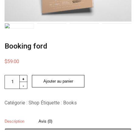
Booking ford
$
59.00
quantité
+
Ajouter au panier
-
de
Booking
Catégorie :
Shop
Étiquette :
Books
ford
Description
Avis (0)