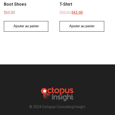
Boot Shoes
T-Shirt
$
65.00
$
50.00
$
42.00
Le
Le
Ajouter au panier
Ajouter au panier
prix
prix
initial
actuel
était :
est :
$50.00.
$42.00.
© 2024 Octopus Consulting Insight.