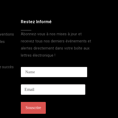
Restez Informé
Abonnez-vous à nos mises à jour et
rventions
recevez tous nos derniers événements et
les
alertes directement dans votre boîte aux
lettres électronique !
le succès