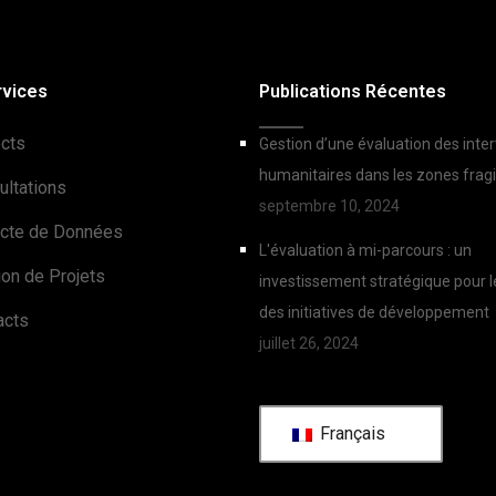
rvices
Publications Récentes
ects
Gestion d’une évaluation des inte
humanitaires dans les zones fragi
ultations
septembre 10, 2024
ecte de Données
L'évaluation à mi-parcours : un
ion de Projets
investissement stratégique pour 
des initiatives de développement
acts
juillet 26, 2024
Français